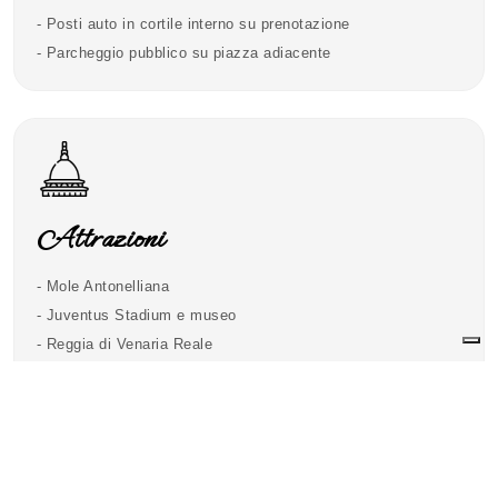
- Posti auto in cortile interno su prenotazione
- Parcheggio pubblico su piazza adiacente
Attrazioni
- Mole Antonelliana
- Juventus Stadium e museo
- Reggia di Venaria Reale
- Museo Egizio Torino
- Ristorante Stellato La Credenza
- Torino Outlet Village
- Parco Naturale della Mandria